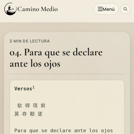
Camino Medio
Menú
2 MIN DE LECTURA
04. Para que se declare
ante los ojos
1
Versos
 欲 得 現 前 

莫 存 順 逆 

Para que se declare ante los ojos
