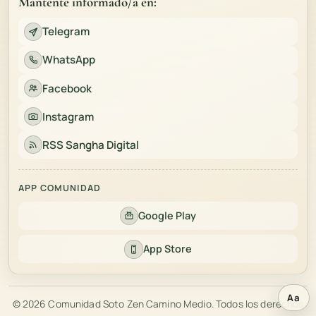
Mantente informado/a en:
Telegram
WhatsApp
Facebook
Instagram
RSS Sangha Digital
APP COMUNIDAD
Google Play
App Store
Aa
© 2026 Comunidad Soto Zen Camino Medio. Todos los derechos
Abri