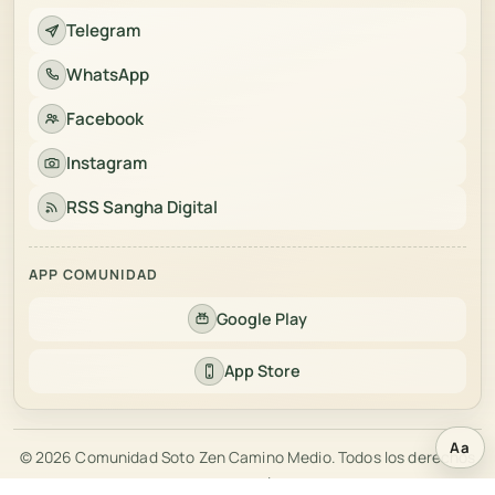
Telegram
WhatsApp
Facebook
Instagram
RSS Sangha Digital
APP COMUNIDAD
Google Play
App Store
Aa
© 2026 Comunidad Soto Zen Camino Medio. Todos los derechos
Abri
reservados