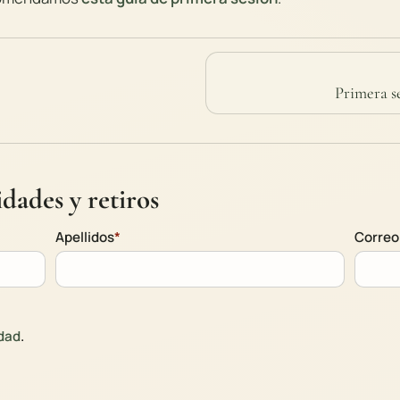
Primera s
dades y retiros
Apellidos
*
Correo
idad
.