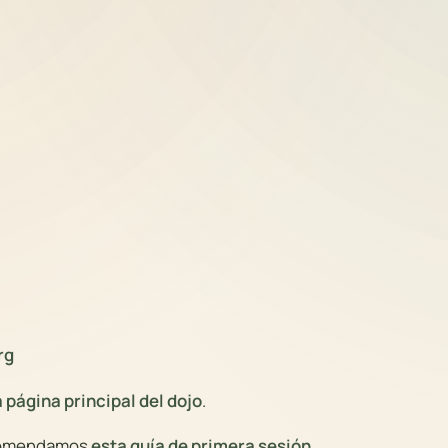
rg
a página principal del dojo
.
recomendamos
esta guía de primera sesión
.