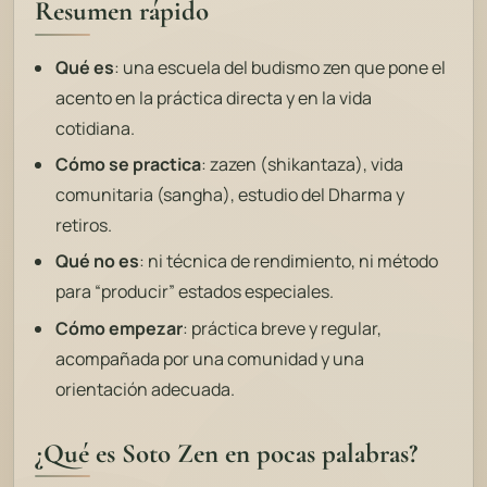
Resumen rápido
Qué es
: una escuela del budismo zen que pone el
acento en la práctica directa y en la vida
cotidiana.
Cómo se practica
: zazen (
shikantaza
), vida
comunitaria (sangha), estudio del Dharma y
retiros.
Qué no es
: ni técnica de rendimiento, ni método
para “producir” estados especiales.
Cómo empezar
: práctica breve y regular,
acompañada por una comunidad y una
orientación adecuada.
¿Qué es Soto Zen en pocas palabras?