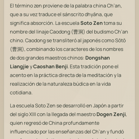
El término
zen
proviene de la palabra china
Ch’an
,
que a su vez traduce el sánscrito
dhyāna
, que
significa absorción. La escuela
Soto Zen
toma su
nombre del linaje
Caodong
(曹洞) del budismo Ch’an
chino.
Caodong
se transliteró al japonés como
Sōtō
(曹洞), combinando los caracteres de los nombres
de dos grandes maestros chinos:
Dongshan
Liangjie
y
Caoshan Benji
. Esta tradición pone el
acento en la práctica directa de la meditación y la
realización de la naturaleza búdica en la vida
cotidiana.
La escuela Soto Zen se desarrolló en Japón a partir
del siglo XIII con la llegada del maestro
Dogen Zenji
,
quien regresó de China profundamente
influenciado por las enseñanzas del Ch’an y fundó