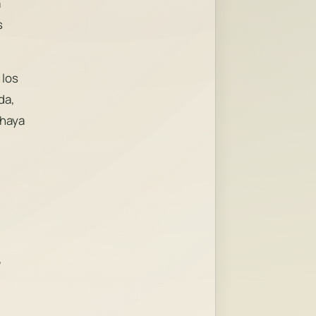
a
s
 los
da,
 haya
,