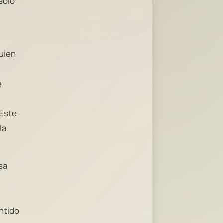
solo
guien
e
 Este
la
sa
entido