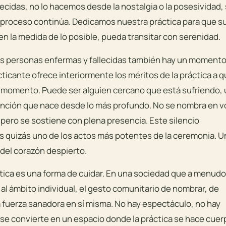
cidas, no lo hacemos desde la nostalgia o la posesividad, 
 proceso continúa. Dedicamos nuestra práctica para que s
en la medida de lo posible, pueda transitar con serenidad.
as personas enfermas y fallecidas también hay un momento
cticante ofrece interiormente los méritos de la práctica a q
se momento. Puede ser alguien cercano que está sufriendo,
tención que nace desde lo más profundo. No se nombra en v
, pero se sostiene con plena presencia. Este silencio
es quizás uno de los actos más potentes de la ceremonia. U
 del corazón despierto.
ctica es una forma de cuidar. En una sociedad que a menudo
a al ámbito individual, el gesto comunitario de nombrar, de
a fuerza sanadora en sí misma. No hay espectáculo, no hay
se convierte en un espacio donde la práctica se hace cuer