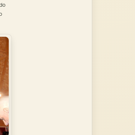
ado
o