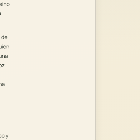
sino
u
 de
uien
 una
oz
na
po y