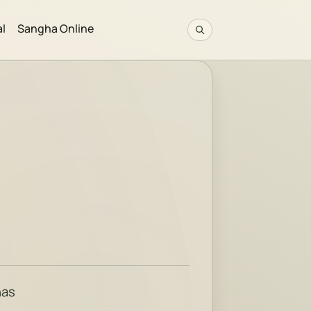
al
Sangha Online
nas