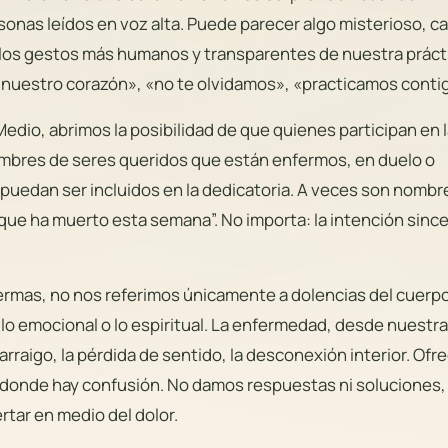
onas leídos en voz alta. Puede parecer algo misterioso, ca
e los gestos más humanos y transparentes de nuestra práct
 nuestro corazón», «no te olvidamos», «practicamos conti
dio, abrimos la posibilidad de que quienes participan en 
ombres de seres queridos que están enfermos, en duelo o
 puedan ser incluidos en la dedicatoria. A veces son nombr
que ha muerto esta semana”. No importa: la intención since
mas, no nos referimos únicamente a dolencias del cuerpo.
, lo emocional o lo espiritual. La enfermedad, desde nuestra
rraigo, la pérdida de sentido, la desconexión interior. Ofr
lí donde hay confusión. No damos respuestas ni soluciones,
tar en medio del dolor.