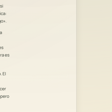
si
ica:
go».
la
es
ra es
 El
ecer
 pero