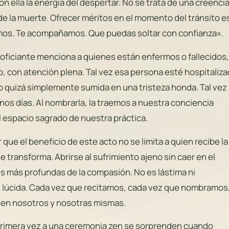
 ella la energía del despertar. No se trata de una creenci
e la muerte. Ofrecer méritos en el momento del tránsito e
amos. Te acompañamos. Que puedas soltar con confianza».
oficiante menciona a quienes están enfermos o fallecidos,
 con atención plena. Tal vez esa persona esté hospitaliza
 o quizá simplemente sumida en una tristeza honda. Tal vez
os días. Al nombrarla, la traemos a nuestra conciencia
l espacio sagrado de nuestra práctica.
e el beneficio de este acto no se limita a quien recibe la
 transforma. Abrirse al sufrimiento ajeno sin caer en el
s más profundas de la compasión. No es lástima ni
 lúcida. Cada vez que recitamos, cada vez que nombramos
en nosotros y nosotras mismas.
rimera vez a una ceremonia zen se sorprenden cuando