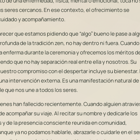
to de una enfermedad, física, mental o emocional, toca no 
us seres cercanos. En ese contexto, el ofrecimiento se
e cuidado y acompañamiento.
arecer que estamos pidiendo que “algo” bueno le pase a al
 profunda de la tradición zen, no hay dentro ni fuera. Cuando
a enferma durante la ceremonia y ofrecemos los méritos d
endo que no hay separación real entre ella y nosotros. Su
nuestro compromiso con el despertar incluye su bienestar.
 una intervención externa. Es una manifestación natural de 
le que nos une a todos los seres.
enes han fallecido recientemente. Cuando alguien atravie
de acompañar su viaje. Al recitar su nombre y dedicarle los
s y de la presencia consciente reunida en comunidad,
nque ya no podamos hablarle, abrazarle o cuidarle en el s