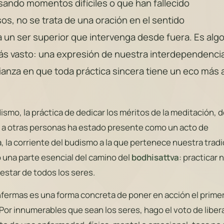
ando momentos difíciles o que han fallecido
os, no se trata de una oración en el sentido
a un ser superior que intervenga desde fuera. Es alg
ás vasto: una expresión de nuestra interdependencia
ianza en que toda práctica sincera tiene un eco más a
smo, la práctica de dedicar los méritos de la meditación, d
es a otras personas ha estado presente como un acto de
, la corriente del budismo a la que pertenece nuestra tradi
 una parte esencial del camino del
bodhisattva
: practicar 
nestar de todos los seres.
nfermas es una forma concreta de poner en acción el prime
«Por innumerables que sean los seres, hago el voto de liber