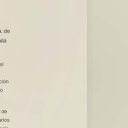
o
, de
llá
el
ción
no
r de
arlos