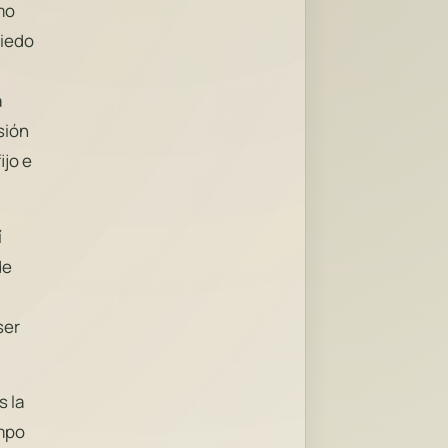
mo
miedo
a
sión
ijo e
í
de
ser
s la
ampo