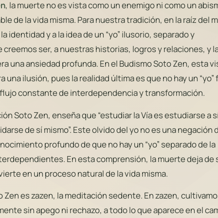
en
, la muerte no es vista como un enemigo ni como un abis
le de la vida misma. Para nuestra tradición, en la raíz del 
a identidad y a la idea de un “yo” ilusorio, separado y
creemos ser, a nuestras historias, logros y relaciones, y l
era una ansiedad profunda. En el Budismo Soto Zen, esta vi
a una ilusión, pues la realidad última es que no hay un “yo” f
 flujo constante de interdependencia y transformación.
ción Soto Zen, enseña que “estudiar la Vía es estudiarse a s
idarse de sí mismo”. Este olvido del yo no es una negación 
onocimiento profundo de que no hay un “yo” separado de la
nterdependientes. En esta comprensión, la muerte deja de 
ierte en un proceso natural de la vida misma.
o Zen es zazen, la meditación sedente. En zazen, cultivamo
ente sin apego ni rechazo, a todo lo que aparece en el c