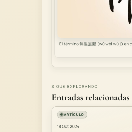
El término 無畏無懼 (wú wèi wú jù en ch
SIGUE EXPLORANDO
Entradas relacionadas
ARTÍCULO
18 Oct 2024