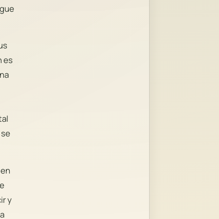
igue
us
n es
una
tal
 se
 en
de
ir y
ea