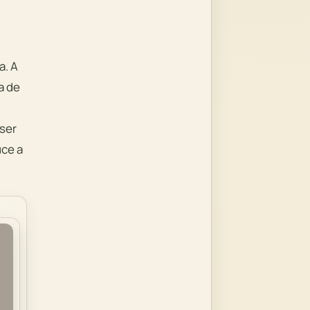
a. A
a de
 ser
uce a