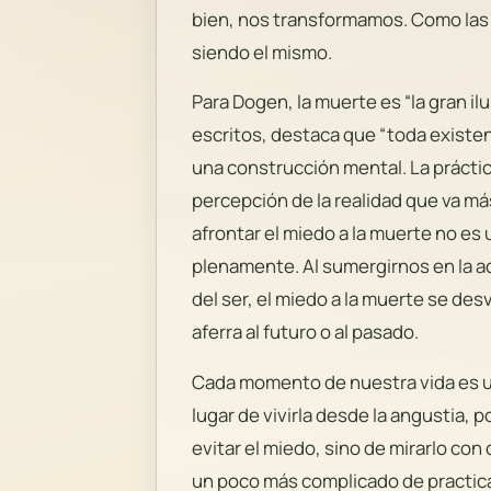
bien, nos transformamos. Como las 
siendo el mismo.
Para Dogen, la muerte es “la gran i
escritos, destaca que “toda existenc
una construcción mental. La práctic
percepción de la realidad que va más
afrontar el miedo a la muerte no es u
plenamente. Al sumergirnos en la ac
del ser, el miedo a la muerte se d
aferra al futuro o al pasado.
Cada momento de nuestra vida es un
lugar de vivirla desde la angustia, 
evitar el miedo, sino de mirarlo con 
un poco más complicado de practicar