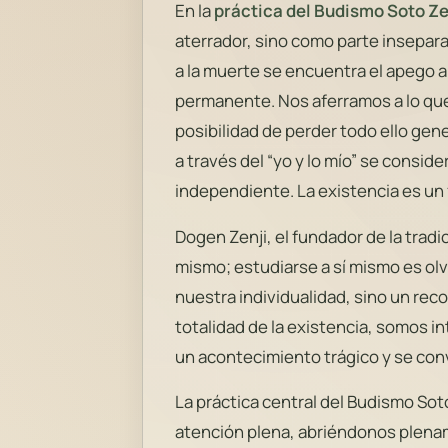
En la
práctica del Budismo Soto Z
aterrador, sino como parte inseparab
a la muerte se encuentra el apego a l
permanente. Nos aferramos a lo que 
posibilidad de perder todo ello gen
a través del “yo y lo mío” se consider
independiente. La existencia es un
Dogen Zenji, el fundador de la tradi
mismo; estudiarse a sí mismo es olv
nuestra individualidad, sino un rec
totalidad de la existencia, somos i
un acontecimiento trágico y se conv
La práctica central del Budismo Sot
atención plena, abriéndonos plenam