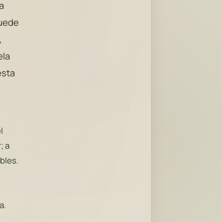
a
puede
,
ela
esta
l
; a
bles.
a.