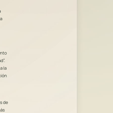
a
 a
ento
d”.
a la
ción
os de
más