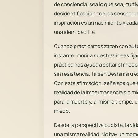
de conciencia, sea lo que sea, cul
desidentificación con las sensaci
inspiración es un nacimiento y cada
una identidad fija.
Cuando practicamos zazen con aute
instante: morir a nuestras ideas fij
práctica nos ayuda a soltar el mie
sin resistencia. Taisen Deshimaru e
Con esta afirmación, señalaba que 
realidad de la impermanencia sin mi
para la muerte y, al mismo tiempo, 
miedo.
Desde la perspectiva budista, la vi
una misma realidad. No hay un mome