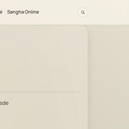
al
Sangha Online
esde
s