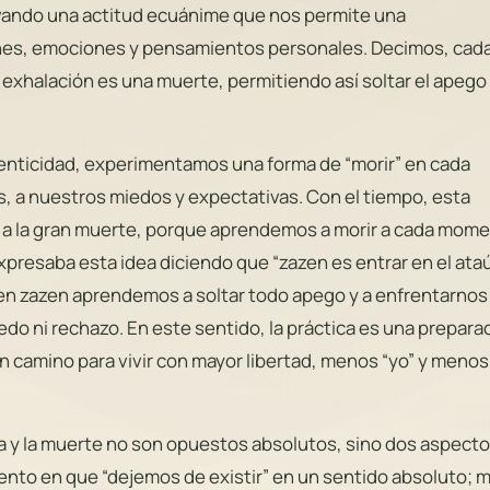
tivando una actitud ecuánime que nos permite una
ones, emociones y pensamientos personales. Decimos, cad
 exhalación es una muerte, permitiendo así soltar el apego
nticidad, experimentamos una forma de “morir” en cada
as, a nuestros miedos y expectativas. Con el tiempo, esta
do a la gran muerte, porque aprendemos a morir a cada mom
xpresaba esta idea diciendo que “zazen es entrar en el ataú
en zazen aprendemos a soltar todo apego y a enfrentarnos 
edo ni rechazo. En este sentido, la práctica es una prepara
un camino para vivir con mayor libertad, menos “yo” y menos
da y la muerte no son opuestos absolutos, sino dos aspect
nto en que “dejemos de existir” en un sentido absoluto; 