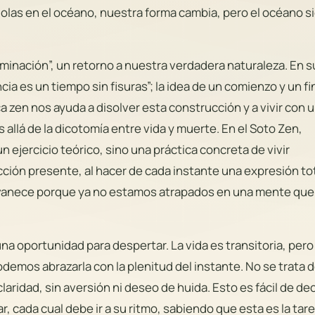
olas en el océano, nuestra forma cambia, pero el océano s
luminación”, un retorno a nuestra verdadera naturaleza. En s
ia es un tiempo sin fisuras”; la idea de un comienzo y un fi
a zen nos ayuda a disolver esta construcción y a vivir con 
 allá de la dicotomía entre vida y muerte. En el Soto Zen,
n ejercicio teórico, sino una práctica concreta de vivir
ción presente, al hacer de cada instante una expresión to
esvanece porque ya no estamos atrapados en una mente que
a oportunidad para despertar. La vida es transitoria, pero
podemos abrazarla con la plenitud del instante. No se trata 
claridad, sin aversión ni deseo de huida. Esto es fácil de dec
, cada cual debe ir a su ritmo, sabiendo que esta es la tar