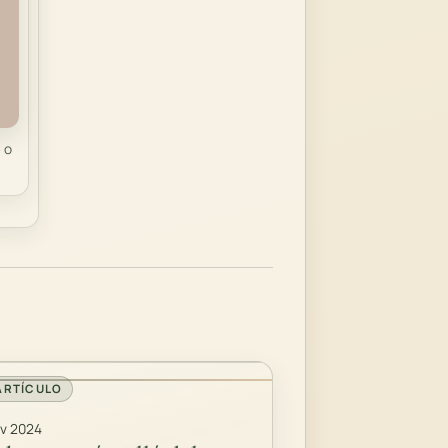
 o
ARTÍCULO
v 2024