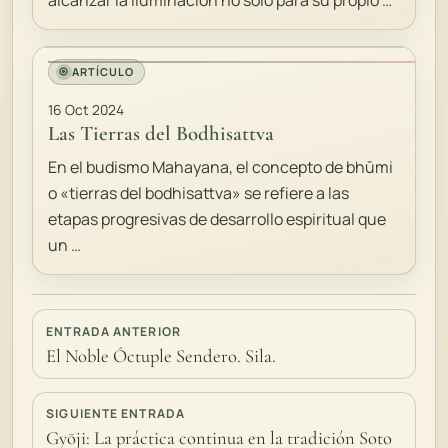
alcanzar la iluminación no solo para su propio …
ARTÍCULO
16 Oct 2024
Las Tierras del Bodhisattva
En el budismo Mahayana, el concepto de bhūmi
o «tierras del bodhisattva» se refiere a las
etapas progresivas de desarrollo espiritual que
un …
ENTRADA ANTERIOR
El Noble Óctuple Sendero. Sila.
SIGUIENTE ENTRADA
Gyōji: La práctica continua en la tradición Soto