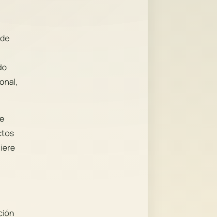
 de
do
onal,
de
ctos
iere
ción