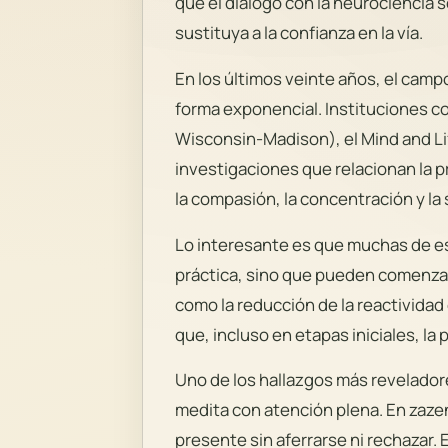
que el diálogo con la neurociencia 
sustituya a la confianza en la vía.
En los últimos veinte años, el cam
forma exponencial. Instituciones co
Wisconsin-Madison), el Mind and Lif
investigaciones que relacionan la pr
la compasión, la concentración y la
Lo interesante es que muchas de es
práctica, sino que pueden comenza
como la reducción de la reactividad
que, incluso en etapas iniciales, la
Uno de los hallazgos más revelador
medita con atención plena. En zaze
presente sin aferrarse ni rechazar.