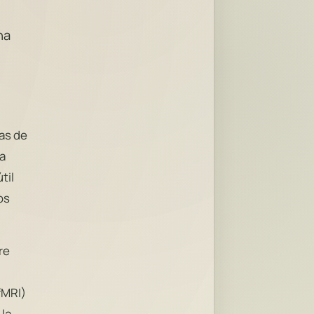
na
mas de
la
til
os
re
fMRI)
 la