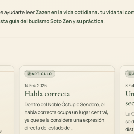
de ayudarte leer
Zazen en la vida cotidiana: tu vida tal co
sta guía del budismo Soto Zen y su práctica
.
ARTÍCULO
14 Feb 2026
8 Fe
Habla correcta
Un
se
Dentro del Noble Óctuple Sendero, el
habla correcta ocupa un lugar central,
La 
ya que se la considera una expresión
se 
directa del estado de …
dist
s