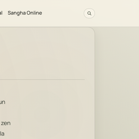
al
Sangha Online
 un
 zen
la