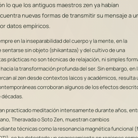
ón lo que los antiguos maestros zen ya habían
cuentra nuevas formas de transmitir su mensaje a u
or datos empíricos.
mpre en la inseparabilidad del cuerpo y la mente, en la
 sentarse sin objeto (shikantaza) y del cultivo de una
tas prácticas no son técnicas de relajación, ni simples for
hacia la transformación profunda del ser. Sin embargo, en 
can al zen desde contextos laicos y académicos, resulta ú
contemporáneas corroboran algunos de los efectos descrit
e décadas.
an practicado meditación intensamente durante años, ent
etano, Theravada o Soto Zen, muestran cambios
diante técnicas como la resonancia magnética funcional (
 (DTI), se ha detectado un engrosamiento en regiones como