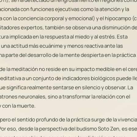
lacionada con funciones ejecutivas como la atención y la
da con la conciencia corporal y emocional) y el hipocampo (
editadores expertos, también se observa una disminución de
ra implicada en la respuesta al miedo y al estrés. Esta
 una actitud más ecuánime y menos reactiva ante las
ma parte del desarrollo de la mente despierta en la práctica
 de la meditación no reside en su impacto medible en el cer
meditativa a un conjunto de indicadores biológicos puede ll
ue significa realmente sentarse en silencio y observar. La
atrones neuronales, sino a transformar la relación con el
y con la muerte.
pero el sentido profundo de la práctica surge de la vivenci
Por eso, desde la perspectiva del budismo Soto Zen, es ese