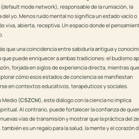
o (default mode network), responsable de la rumiación, la
va del yo. Menos ruido mental no significa un estado vacío o
más viva, abierta, receptiva. Un espacio donde el pensamien
o.
s que una coincidencia entre sabiduría antigua y conocim
 que puede enriquecer a ambas tradiciones: el budismo a
zón, forjada en siglos de experiencia directa, mientras que
xplorar cómo esos estados de conciencia se manifiestan
se en contextos educativos, terapéuticos y sociales.
 Medio (
CSZCM
), este diálogo con la ciencia no implica
piritual. Al contrario, puede fortalecer la confianza de qui
 nuevas vías de transmisión y mostrar que la práctica del ze
 también es un regalo para la salud, la mente y el corazón d