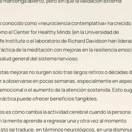
se mantenga abierto, pero sin que la validación externa
po conocido como «neurociencia contemplativa» ha crecido
mo el Center for Healthy Minds (en la Universidad de
e Institute o el laboratorio de Richard Davidson han lidera
áctica de la meditación con mejoras en la resiliencia emoci
 salud general del sistema nervioso.
tas mejoras no surgen solo tras largos retiros o décadas 
r a observarse en pocas semanas, especialmente en aspe
 emocional o el aumento de la atención sostenida. Esto sug
 práctica puede ofrecer beneficios tangibles.
es es cómo cambia la actividad cerebral cuando la persona
n la mente aprende a regresar una y otra vez al momento
 Esto se traduce, en términos neurológicos, en una disminu