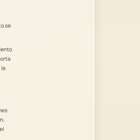
to se
iento
porta
 la
enes
n,
el