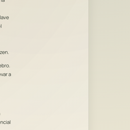
clave
l
 zen.
ebro.
evar a
a
ncial