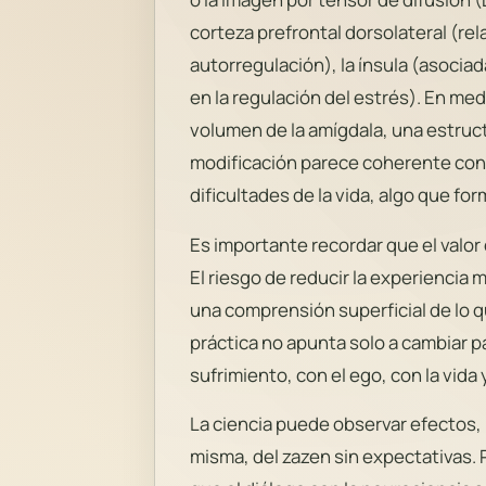
corteza prefrontal dorsolateral (re
autorregulación), la ínsula (asocia
en la regulación del estrés). En m
volumen de la amígdala, una estructu
modificación parece coherente con
dificultades de la vida, algo que for
Es importante recordar que el valor
El riesgo de reducir la experiencia 
una comprensión superficial de lo q
práctica no apunta solo a cambiar p
sufrimiento, con el ego, con la vida 
La ciencia puede observar efectos, 
misma, del zazen sin expectativas. 