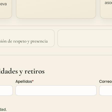
aso
ueva
sión de respeto y presencia
dades y retiros
Apellidos
*
Correo
idad
.