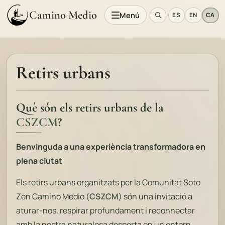
Camino Medio
Menú
ES
EN
CA
Retirs urbans
Què són els retirs urbans de la
CSZCM
?
Benvinguda a una experiència transformadora en
plena ciutat
Els retirs urbans organitzats per la Comunitat Soto
Zen Camino Medio (
CSZCM
) són una invitació a
aturar-nos, respirar profundament i reconnectar
amb la nostra naturalesa desperta en un entorn