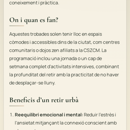
coneixement i pràctica.
On i quan es fan?
Aquestes trobades solen tenir lloc en espais
còmodes i accessibles dins de la ciutat, com centres
comunitaris o dojos zen afiliats a la CSZCM. La
programació inclou una jornada o un cap de
setmana complet d'activitats intensives, combinant
la profunditat del retir amb la practicitat de no haver
de desplaçar-se lluny.
Beneficis d’un retir urbà
Reequilibri emocional i mental:
Reduir l'estrès i
l'ansietat mitjançant la connexió conscient amb