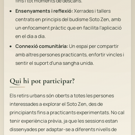
fins i tot moments de descans.
Ensenyaments i reflexió:
Xerrades i tallers
centrats en principis del budisme Soto Zen, amb
un enfocament pràctic que en facilita l'aplicació
en el dia a dia.
Connexió comunitària:
Un espai per compartir
amb altres persones practicants, enfortir vincles i
sentir el suport d'una sangha unida.
Qui hi pot participar?
Els retirs urbans són oberts a totes les persones
interessades a explorar el Soto Zen, des de
principiants fins a practicants experimentats. No cal
tenir experiència prèvia, ja que les sessions estan
dissenyades per adaptar-se a diferents nivells de