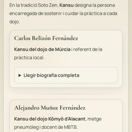
En la tradició Soto Zen,
Kansu
designa la persona
encarregada de sostenir i cuidar la pràctica a cada
dojo.
Carlos Belizón Fernández
Kansu del dojo de Múrcia
i referent de la
pràctica local.
Llegir biografia completa
Alejandro Muñoz Fernández
Kansu del dojo Kômyô d'Alacant
, metge
pneumòleg i docent de MBTB.