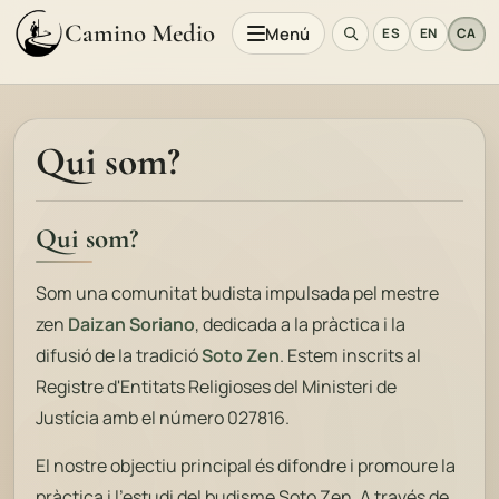
Camino Medio
Menú
ES
EN
CA
Qui som?
Qui som?
Som una comunitat budista impulsada pel mestre
zen
Daizan Soriano
, dedicada a la pràctica i la
difusió de la tradició
Soto Zen
. Estem inscrits al
Registre d'Entitats Religioses del Ministeri de
Justícia amb el número 027816.
El nostre objectiu principal és difondre i promoure la
pràctica i l'estudi del budisme Soto Zen. A través de