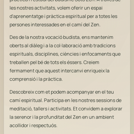
les nostres activitats, volem oferir un espai
d'aprenentatge i pràctica espiritual per a totes les
persones interessades en el camí del Zen.
Des de la nostra vocació budista, ens mantenim
oberts al diàleg i a la col·laboració amb tradicions
espirituals, disciplines, ciències i enfocaments que
treballen pel bé de tots els éssers. Creiem
fermament que aquest intercanvi enriqueix la
comprensió i la pràctica.
Descobreix com et podem acompanyar en el teu
camí espiritual. Participa en les nostres sessions de
meditació, tallers i activitats. Et convidem a explorar
la serenor i la profunditat del Zen en un ambient
acollidor i respectuós.