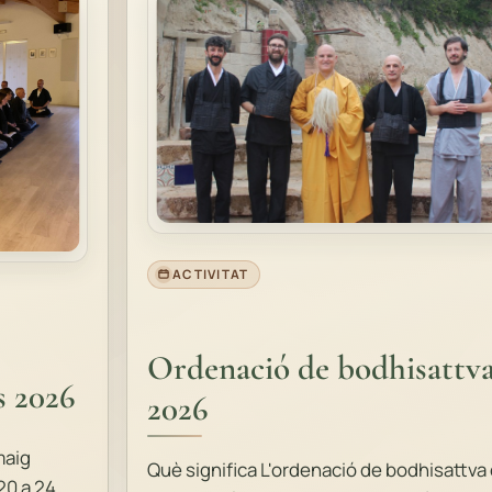
ACTIVITAT
Ordenació de bodhisattv
s 2026
2026
maig
Què significa L'ordenació de bodhisattva
20 a 24