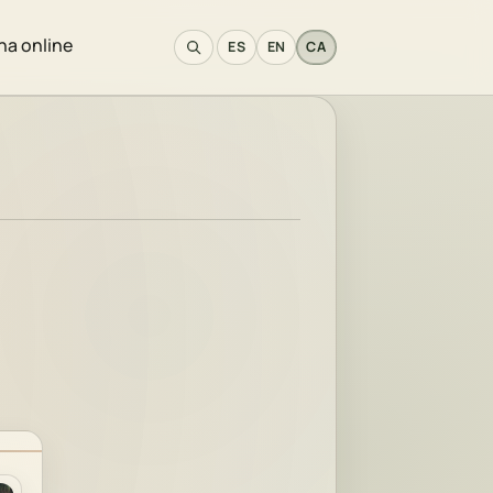
a online
ES
EN
CA