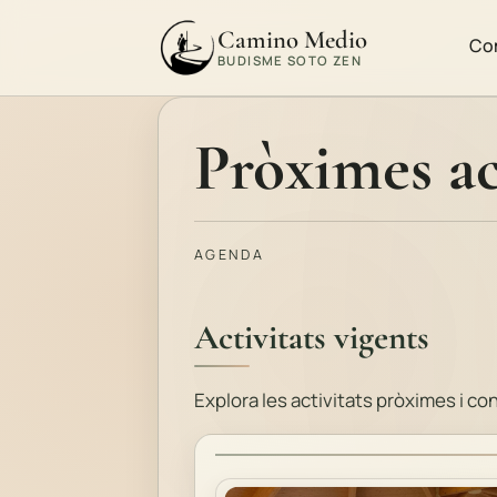
Camino Medio
Co
BUDISME SOTO ZEN
Pròximes ac
AGENDA
Activitats vigents
Explora les activitats pròximes i con