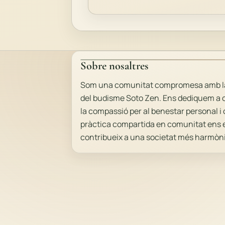
Sobre nosaltres
Som una comunitat compromesa amb la p
del budisme Soto Zen. Ens dediquem a cu
la compassió per al benestar personal i c
pràctica compartida en comunitat ens enr
contribueix a una societat més harmòni