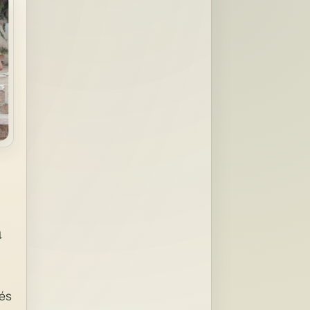
a
 és