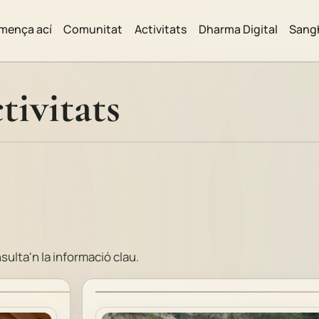
mença ací
Comunitat
Activitats
Dharma Digital
Sangh
tivitats
sulta'n la informació clau.