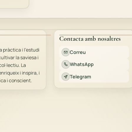
Contacta amb nosaltres
ràctica i l'estudi
Correu
ltivar la saviesa i
WhatsApp
ol·lectiu. La
iqueix i inspira, i
Telegram
ca i conscient.