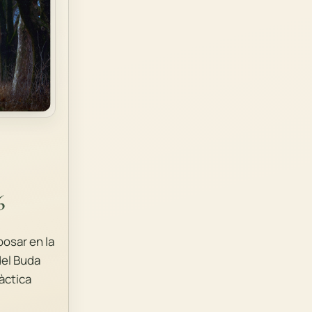
6
osar en la
del Buda
àctica