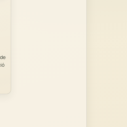
 de
ció