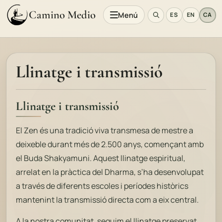
Camino Medio
Menú
ES
EN
CA
Llinatge i transmissió
Llinatge i transmissió
El Zen és una tradició viva transmesa de mestre a
deixeble durant més de 2.500 anys, començant amb
el Buda Shakyamuni. Aquest llinatge espiritual,
arrelat en la pràctica del Dharma, s’ha desenvolupat
a través de diferents escoles i períodes històrics
mantenint la transmissió directa com a eix central.
A la nostra comunitat, seguim el llinatge preservat