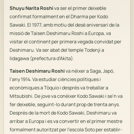
Shuyu Narita Roshi
va ser el primer deixeble
confirmat formalment en el Dharma per Kodo
Sawaki. El 1977, amb motiu del desè aniversari de la
missió de Taisen Deshimaru Roshi a Europa, va
visitar el continent per primera vegada convidat per
Deshimaru. Va ser abat del temple Todenji a
Iidagawa (prefectura d’Akita).
Taisen Deshimaru Roshi
va néixer a Saga, Japó,
l’any 1914. Va estudiar ciències polítiques i
econòmiques a Tòquio i després va treballar a
Mitsubishi. De jove va conèixer Kodo Sawaki i se’n va
fer deixeble, seguint-lo durant prop de trenta anys.
Després de la mort de Kodo Sawaki, Deshimaru va
arribar a Europa i es va convertir en el primer mestre
formalment autoritzat per l’escola Soto per establir-