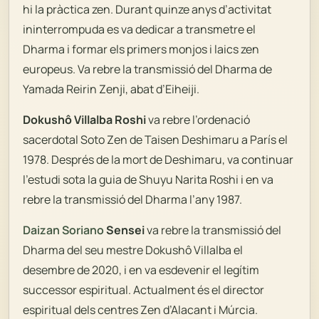
hi la pràctica zen. Durant quinze anys d’activitat
ininterrompuda es va dedicar a transmetre el
Dharma i formar els primers monjos i laics zen
europeus. Va rebre la transmissió del Dharma de
Yamada Reirin Zenji, abat d’Eiheiji.
Dokushô Villalba Roshi
va rebre l’ordenació
sacerdotal Soto Zen de Taisen Deshimaru a París el
1978. Després de la mort de Deshimaru, va continuar
l’estudi sota la guia de Shuyu Narita Roshi i en va
rebre la transmissió del Dharma l’any 1987.
Daizan Soriano
Sensei
va rebre la transmissió del
Dharma del seu mestre Dokushô Villalba el
desembre de 2020, i en va esdevenir el legítim
successor espiritual. Actualment és el director
espiritual dels centres Zen d’Alacant i Múrcia.