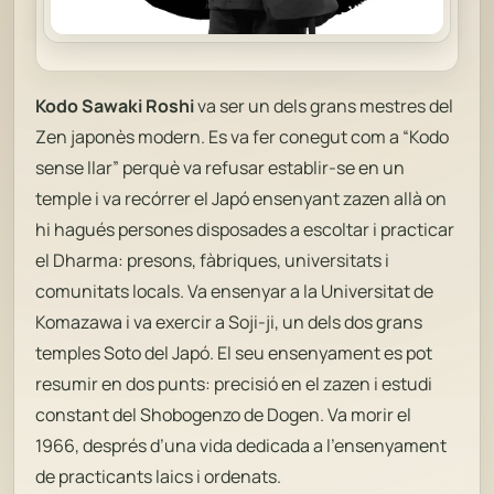
Kodo Sawaki Roshi
va ser un dels grans mestres del
Zen japonès modern. Es va fer conegut com a “Kodo
sense llar” perquè va refusar establir-se en un
temple i va recórrer el Japó ensenyant zazen allà on
hi hagués persones disposades a escoltar i practicar
el Dharma: presons, fàbriques, universitats i
comunitats locals. Va ensenyar a la Universitat de
Komazawa i va exercir a Soji-ji, un dels dos grans
temples Soto del Japó. El seu ensenyament es pot
resumir en dos punts: precisió en el zazen i estudi
constant del
Shobogenzo
de Dogen. Va morir el
1966, després d’una vida dedicada a l’ensenyament
de practicants laics i ordenats.