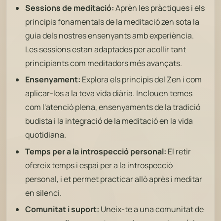
Sessions de meditació:
Aprèn les pràctiques i els
principis fonamentals de la meditació zen sota la
guia dels nostres ensenyants amb experiència.
Les sessions estan adaptades per acollir tant
principiants com meditadors més avançats.
Ensenyament:
Explora els principis del Zen i com
aplicar-los a la teva vida diària. Inclouen temes
com l'atenció plena, ensenyaments de la tradició
budista i la integració de la meditació en la vida
quotidiana.
Temps per a la introspecció personal:
El retir
ofereix temps i espai per a la introspecció
personal, i et permet practicar allò après i meditar
en silenci.
Comunitat i suport:
Uneix-te a una comunitat de