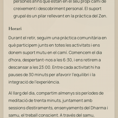
persones afins que estan en el seu propi camí de
creixement i descobriment personal. El suport
grupal és un pilar rellevant en la pràctica del Zen.
Horari
Durant el retir, seguim una pràctica comunitària en
què participem junts en totes les activitats i ens
donem suport mutu en el camí. Comencem el dia
d'hora, despertant-nos a les 6:30, i ens retirem a
descansar a les 23:00. Entre cada activitat hi ha
pauses de 30 minuts per afavorir l'equilibri i la
integració de l'experiència.
Al llarg del dia, compartim almenys sis períodes de
meditació de trenta minuts, juntament amb
sessions d'estiraments, ensenyaments del Dharma i
samu, el treball conscient. A través del samu,