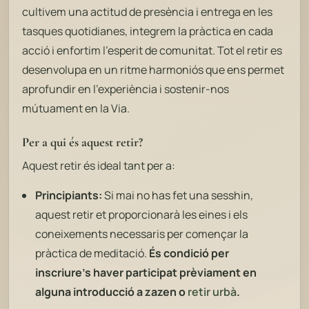
cultivem una actitud de presència i entrega en les
tasques quotidianes, integrem la pràctica en cada
acció i enfortim l'esperit de comunitat. Tot el retir es
desenvolupa en un ritme harmoniós que ens permet
aprofundir en l'experiència i sostenir-nos
mútuament en la Via.
Per a qui és aquest retir?
Aquest retir és ideal tant per a:
Principiants:
Si mai no has fet una sesshin,
aquest retir et proporcionarà les eines i els
coneixements necessaris per començar la
pràctica de meditació.
És condició per
inscriure's haver participat prèviament en
alguna introducció a zazen o
retir urbà
.