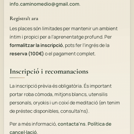
info.caminomedio@gmail.com
.
Registra’t ara
Les places són limitades per mantenir un ambient
íntim i propici per a l'aprenentatge profund. Per
formalitzar la inscripció
, pots fer l'ingrés de la
reserva (100€)
o el pagament complet.
Inscripció i recomanacions
La inscripció prèvia és obligatòria. És important
portar roba còmoda, mitjons blancs, utensilis
personals, oryokis i un coixí de meditació (en tenim
de préstec disponibles, consulta'ns).
Per a més informació,
contacta'ns
.
Política de
cancel·lació
.