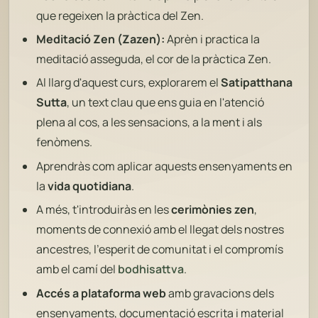
que regeixen la pràctica del Zen.
Meditació Zen (Zazen):
Aprèn i practica la
meditació asseguda, el cor de la pràctica Zen.
Al llarg d'aquest curs, explorarem el
Satipatthana
Sutta
, un text clau que ens guia en l'atenció
plena al cos, a les sensacions, a la ment i als
fenòmens.
Aprendràs com aplicar aquests ensenyaments en
la
vida quotidiana
.
A més, t'introduiràs en les
cerimònies zen
,
moments de connexió amb el llegat dels nostres
ancestres, l'esperit de comunitat i el compromís
amb el camí del
bodhisattva
.
Accés a plataforma web
amb gravacions dels
ensenyaments, documentació escrita i material