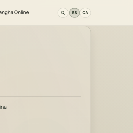
angha Online
ES
CA
ina