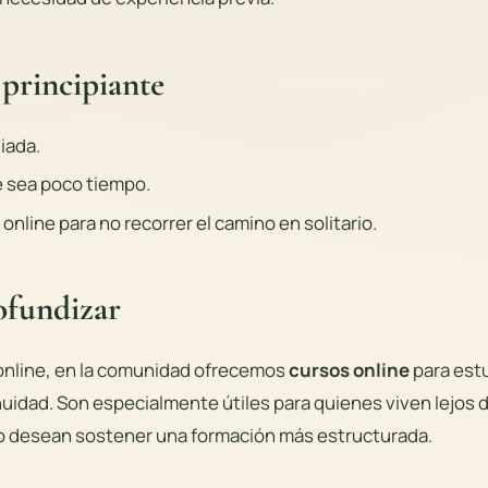
principiante
iada.
e sea poco tiempo.
 online para no recorrer el camino en solitario.
ofundizar
 online, en la comunidad ofrecemos
cursos online
para est
idad. Son especialmente útiles para quienes viven lejos 
a o desean sostener una formación más estructurada.