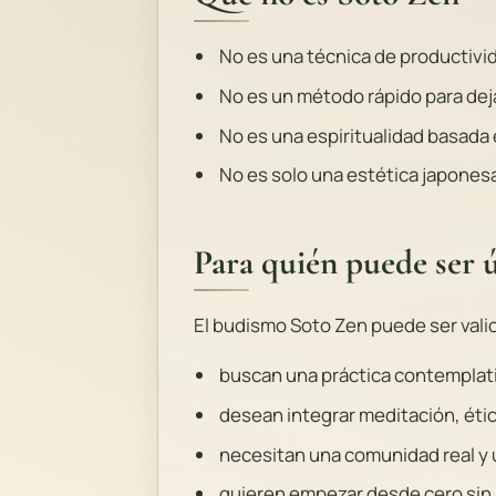
No es una técnica de productivi
No es un método rápido para deja
No es una espiritualidad basada e
No es solo una estética japonesa
Para quién puede ser ú
El budismo Soto Zen puede ser vali
buscan una práctica contemplativa
desean integrar meditación, étic
necesitan una comunidad real y 
quieren empezar desde cero sin 