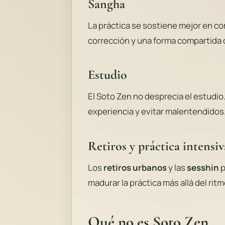
Sangha
La práctica se sostiene mejor en c
corrección y una forma compartida de
Estudio
El Soto Zen no desprecia el estudio
experiencia y evitar malentendidos
Retiros y práctica intensiv
Los
retiros urbanos
y las
sesshin
p
madurar la práctica más allá del ritm
Qué no es Soto Zen