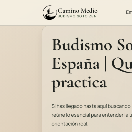
Camino Medio
Em
BUDISMO SOTO ZEN
Budismo So
España | Qu
practica
Si has llegado hasta aquí buscando 
reúne lo esencial para entender la 
orientación real.