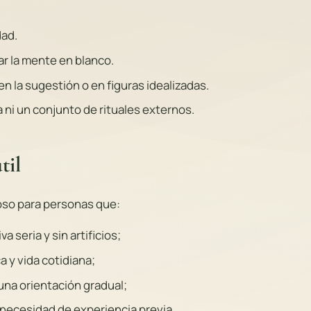
dad.
r la mente en blanco.
n la sugestión o en figuras idealizadas.
 ni un conjunto de rituales externos.
til
oso para personas que:
 seria y sin artificios;
a y vida cotidiana;
una orientación gradual;
necesidad de experiencia previa.