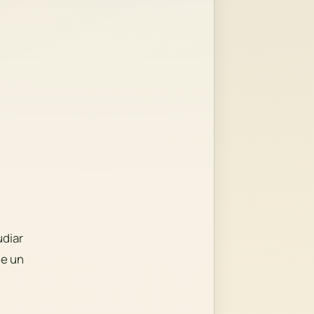
udiar
de un