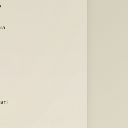
a
ara
a ni