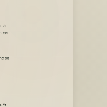
, la
ideas
 no se
n. En