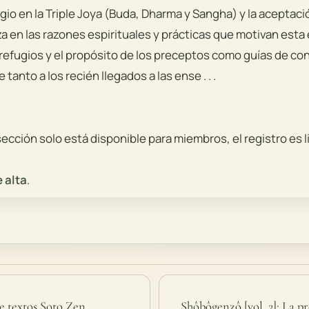
gio en la Triple Joya (Buda, Dharma y Sangha) y la aceptac
 en las razones espirituales y prácticas que motivan esta 
refugios y el propósito de los preceptos como guías de co
e tanto a los recién llegados a las ense . . .
cción solo está disponible para miembros, el registro es li
 alta
.
e textos Soto Zen
Shôbôgenzô [vol. 2]: La p