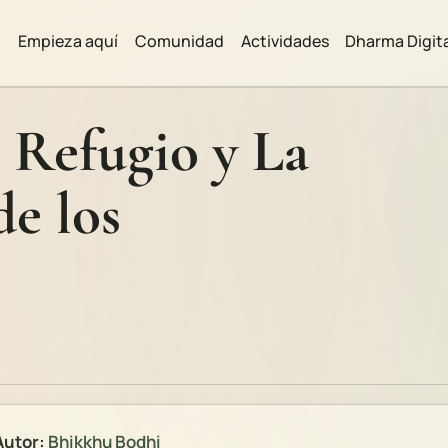
Empieza aquí
Comunidad
Actividades
Dharma Digit
 Refugio y La
e los
utor:
Bhikkhu Bodhi