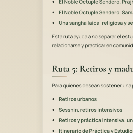
El Noble Óctuple Sendero. Praj
El Noble Óctuple Sendero. Sam
Una sangha laica, religiosa y s
Esta ruta ayuda a no separar el estu
relacionarse y practicar en comunid
Ruta 5: Retiros y madu
Para quienes desean sostener una 
Retiros urbanos
Sesshin, retiros intensivos
Retiros y práctica intensiva: u
Itinerario de Práctica y Estudio