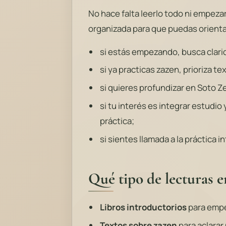
No hace falta leerlo todo ni empeza
organizada para que puedas orient
si estás empezando, busca clarid
si ya practicas zazen, prioriza te
si quieres profundizar en Soto 
si tu interés es integrar estudio 
práctica;
si sientes llamada a la práctica 
Qué tipo de lecturas e
Libros introductorios
para empe
Textos sobre zazen
para aclarar 