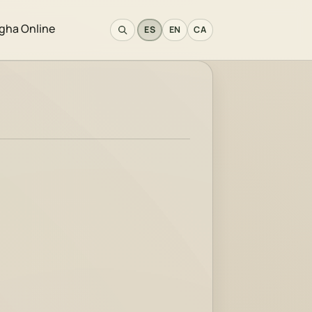
gha Online
ES
EN
CA