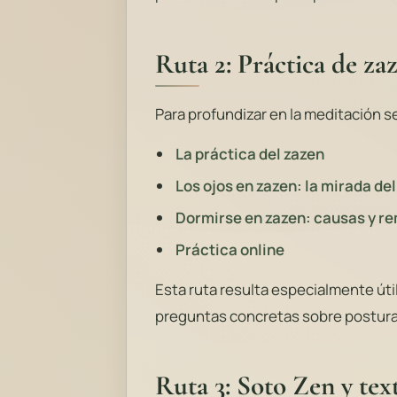
Ruta 2: Práctica de za
Para profundizar en la meditación se
La práctica del zazen
Los ojos en zazen: la mirada de
Dormirse en zazen: causas y r
Práctica online
Esta ruta resulta especialmente út
preguntas concretas sobre postura,
Ruta 3: Soto Zen y te