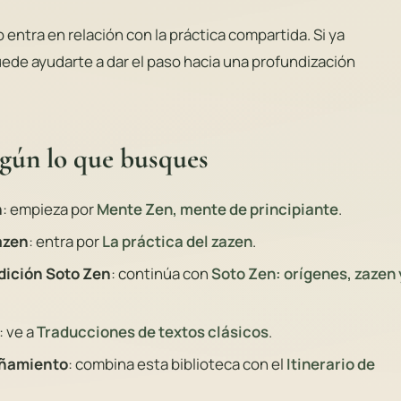
entra en relación con la práctica compartida. Si ya
ede ayudarte a dar el paso hacia una profundización
egún lo que busques
n
: empieza por
Mente Zen, mente de principiante
.
zazen
: entra por
La práctica del zazen
.
dición Soto Zen
: continúa con
Soto Zen: orígenes, zazen 
: ve a
Traducciones de textos clásicos
.
añamiento
: combina esta biblioteca con el
Itinerario de