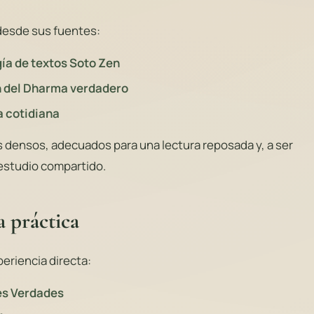
 desde sus fuentes:
gía de textos Soto Zen
n del Dharma verdadero
a cotidiana
 densos, adecuados para una lectura reposada y, a ser
estudio compartido.
a práctica
periencia directa:
es Verdades