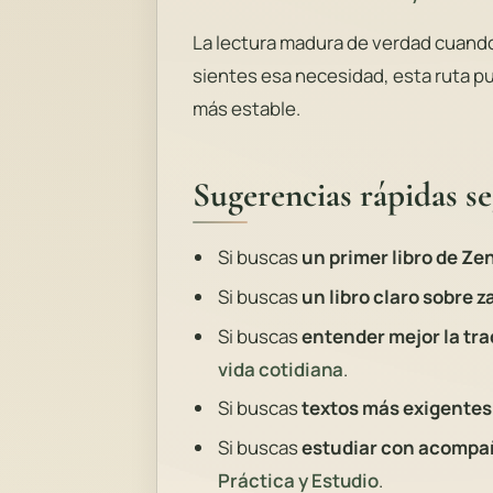
La lectura madura de verdad cuando 
sientes esa necesidad, esta ruta pu
más estable.
Sugerencias rápidas s
Si buscas
un primer libro de Ze
Si buscas
un libro claro sobre 
Si buscas
entender mejor la tra
vida cotidiana
.
Si buscas
textos más exigentes
Si buscas
estudiar con acomp
Práctica y Estudio
.