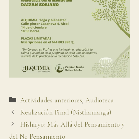
Categorías
Actividades anteriores
,
Audioteca
Realización Final (Nisthamarga)
Hishiryo: Más Allá del Pensamiento y
del No Pensamiento