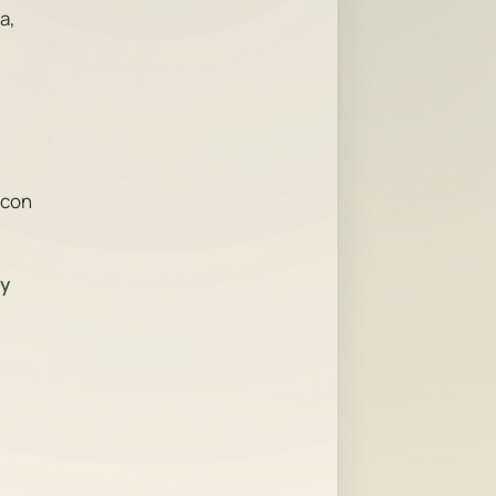
a,
 con
 y