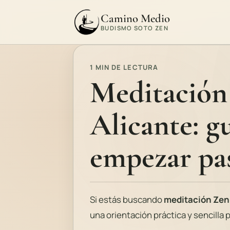
Camino Medio
BUDISMO SOTO ZEN
1 MIN DE LECTURA
Meditación
Alicante: g
empezar pa
Si estás buscando
meditación Zen
una orientación práctica y sencilla 