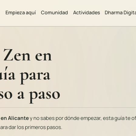
Empieza aquí
Comunidad
Actividades
Dharma Digit
 Zen en
uía para
so a paso
 en Alicante
y no sabes por dónde empezar, esta guía te o
para dar los primeros pasos.