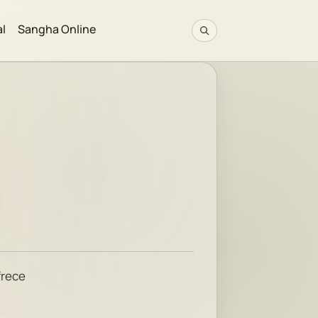
al
Sangha Online
frece