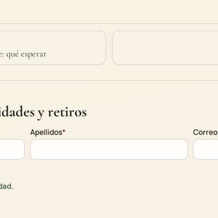
: qué esperar
dades y retiros
Apellidos
*
Correo
idad
.