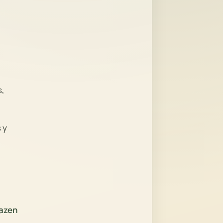
s,
 y
zazen