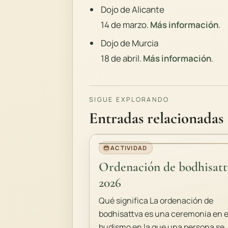
Dojo de Alicante
14 de marzo.
Más información
.
Dojo de Murcia
18 de abril.
Más información
.
SIGUE EXPLORANDO
Entradas relacionadas
ACTIVIDAD
Ordenación de bodhisatt
2026
Qué significa La ordenación de
bodhisattva es una ceremonia en e
budismo en la que una persona se