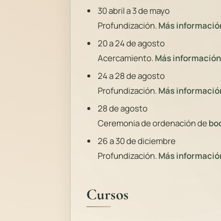
30 abril a 3 de mayo
Profundización.
Más informació
20 a 24 de agosto
Acercamiento.
Más información
24 a 28 de agosto
Profundización.
Más informació
28 de agosto
Ceremonia de ordenación de
bo
26 a 30 de diciembre
Profundización.
Más informació
Cursos