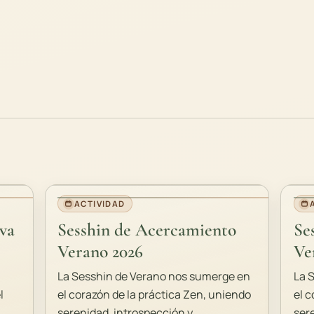
ACTIVIDAD
va
Sesshin de Acercamiento
Se
Verano 2026
Ve
La Sesshin de Verano nos sumerge en
La 
l
el corazón de la práctica Zen, uniendo
el c
serenidad, introspección y
ser