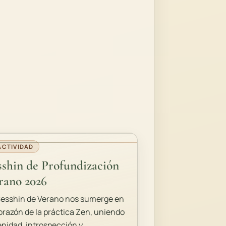
ACTIVIDAD
sshin de Profundización
rano 2026
Sesshin de Verano nos sumerge en
orazón de la práctica Zen, uniendo
enidad, introspección y