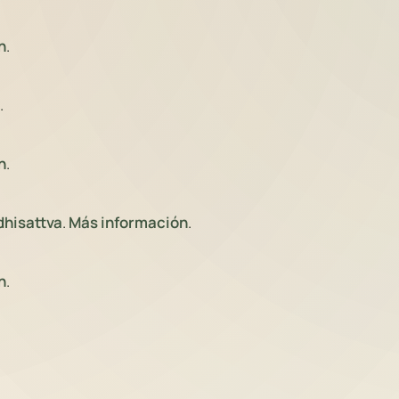
n
.
.
n
.
dhisattva
.
Más información
.
n
.