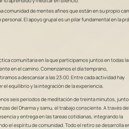
r lo aprendido y meditar en silencio.
a comunidad de mentes afines que están en su propio ca
personal. El apoyo grupal es un pilar fundamental en la pr
ctica comunitaria en la que participamos juntos en todas la
nte en el camino. Comenzamos el día temprano,
tiramos a descansar a las 23:00. Entre cada actividad hay
el equilibrio y la integración de la experiencia.
menos seis periodos de meditación de treinta minutos, junt
zas del Dharma y samu, el trabajo consciente. A través de
sencia y entrega en las tareas cotidianas, integrando la
ndo el espíritu de comunidad. Todo el retiro se desarrolla e