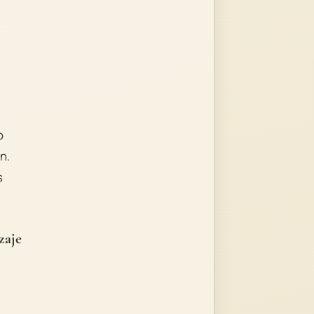
o
n.
s
zaje