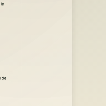
 la
s del