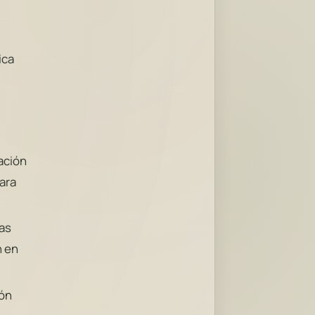
ica
ación
ara
mas
n en
ión