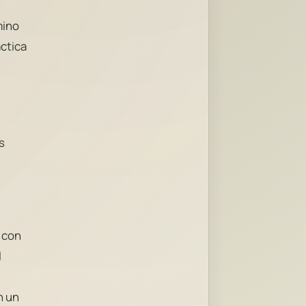
mino
áctica
s
o con
l
n un