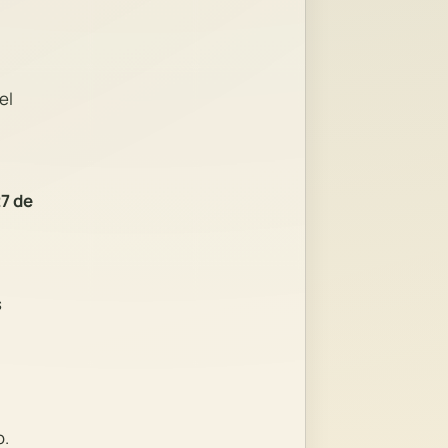
el
27 de
s
o.