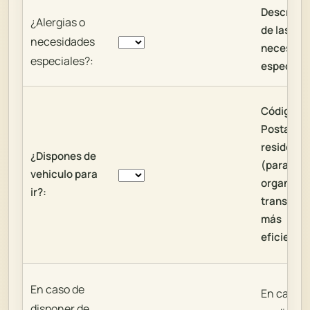
Descripci
¿Alergias o
de las
necesidades
necesida
especiales?:
especiale
Código
Postal de
residenci
¿Dispones de
(para
vehiculo para
organizar
ir?:
transport
más
eficiente
En caso de
En caso d
disponer de