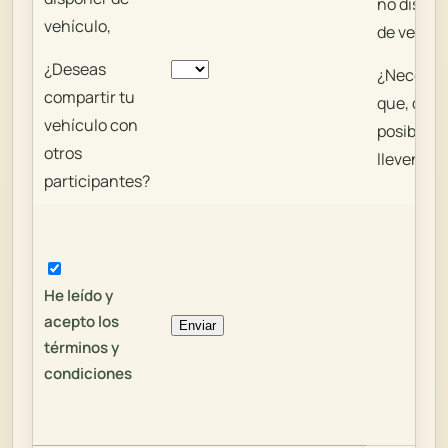
no dispon
vehículo,
de vehícu
¿Deseas
¿Necesit
compartir tu
que, de s
vehículo con
posible, t
otros
lleven?
participantes?
He leído y
acepto los
términos y
condiciones