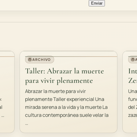
ARCHIVO
Taller: Abrazar la muerte
In
para vivir plenamente
Ze
Abrazar la muerte para vivir
Una
:
plenamente Taller experiencial Una
fun
al
mirada serena a la vida y la muerte La
del
 …
cultura contemporánea suele velar la
zaz
…