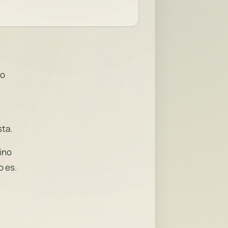
no
sta.
ino
o es.