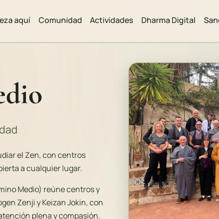
eza aquí
Comunidad
Actividades
Dharma Digital
San
dio
idad
diar el Zen, con centros
erta a cualquier lugar.
ino Medio) reúne centros y
ogen Zenji y Keizan Jokin, con
 atención plena y compasión.