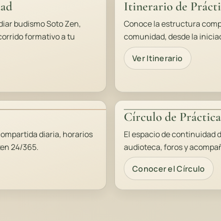
dad
Itinerario de Práct
diar budismo Soto Zen,
Conoce la estructura comple
corrido formativo a tu
comunidad, desde la iniciac
Ver Itinerario
Círculo de Práctic
mpartida diaria, horarios
El espacio de continuidad 
zen 24/365.
audioteca, foros y acompa
Conocer el Círculo