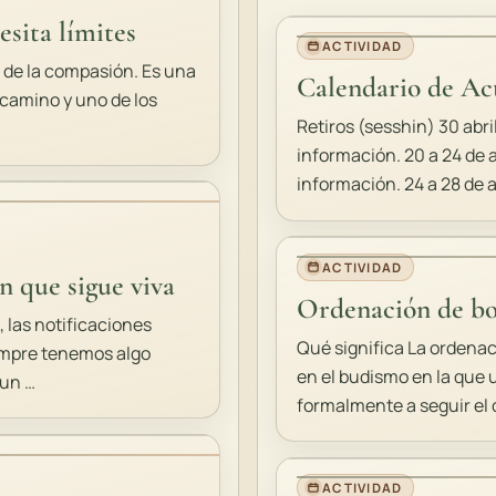
sita límites
ACTIVIDAD
de la compasión. Es una
Calendario de Act
camino y uno de los
Retiros (sesshin) 30 abr
información. 20 a 24 de
información. 24 a 28 de 
ACTIVIDAD
n que sigue viva
Ordenación de bo
 las notificaciones
Qué significa La ordena
empre tenemos algo
en el budismo en la que
 un …
formalmente a seguir el 
ACTIVIDAD