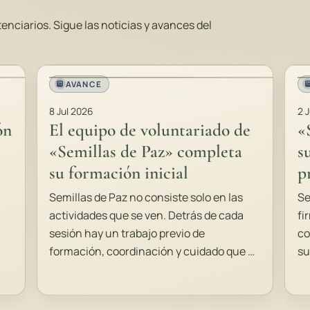
nciarios. Sigue las noticias y avances del
AVANCE
8 Jul 2026
2 
ón
El equipo de voluntariado de
«
«Semillas de Paz» completa
s
su formación inicial
p
Semillas de Paz no consiste solo en las
Se
actividades que se ven. Detrás de cada
fi
sesión hay un trabajo previo de
co
formación, coordinación y cuidado que …
su