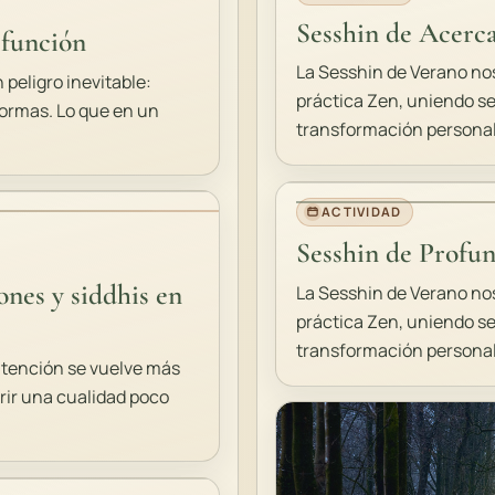
Sesshin de Acerc
 función
La Sesshin de Verano nos
 peligro inevitable:
práctica Zen, uniendo se
formas. Lo que en un
transformación personal.
ACTIVIDAD
Sesshin de Profu
ones y siddhis en
La Sesshin de Verano nos
práctica Zen, uniendo se
transformación personal.
 atención se vuelve más
rir una cualidad poco